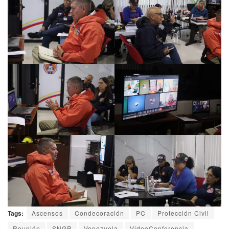
Tags:
Ascensos
Condecoración
PC
Protección Civil
Reunión
SNGR
Venezuela
VideoConferencia