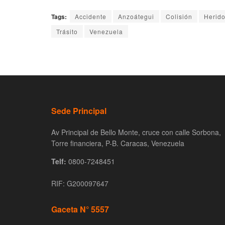
Tags:
Accidente
Anzoátegui
Colisión
Herid
Trásito
Venezuela
Sede Principal
Av Principal de Bello Monte, cruce con calle Sorbona,
Torre financiera, P-B. Caracas, Venezuela
Telf:
0800-7248451
RIF: G200097647
Gaceta N° 5557