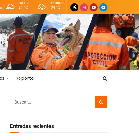
JUEVES
VIERNES
as:
21 °
C
34 °
C
es
Reporte
Entradas recientes