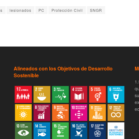
os
lesionados
PC
Protección Civil
SNGR
Alineados con los Objetivos de Desarrollo
M
Sostenible
1.
qu
su
ex
ec