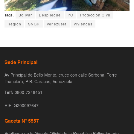
Tags:
Bolívar
Despliegue
PC
Protección Civil
Región
SNGR
Venezuela
Viviendas
Sede Principal
Av Principal de Bello Monte, cruce con calle Sorbona, Torre
financiera, P-B. Caracas, Venezuela
Telf:
0800-7248451
RIF: G200097647
Gaceta N° 5557
Publicada en la Gaceta Oficial de la Republica Bolivarianade