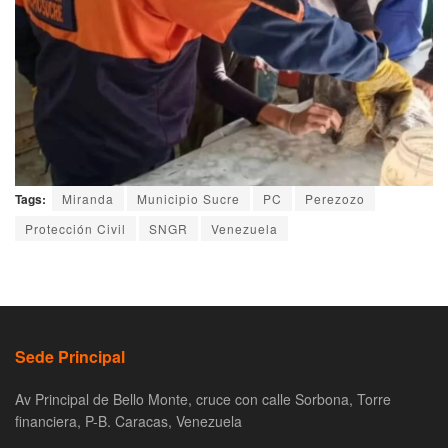
Tags:
Miranda
Municipio Sucre
PC
Perezozo
Protección Civil
SNGR
Venezuela
Sede Principal
Av Principal de Bello Monte, cruce con calle Sorbona, Torre
financiera, P-B. Caracas, Venezuela