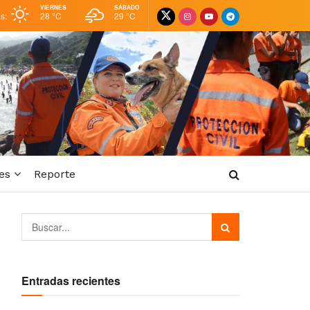
VIERNES
SÁBADO
as:
28 °
C
29 °
C
es
Reporte
Entradas recientes