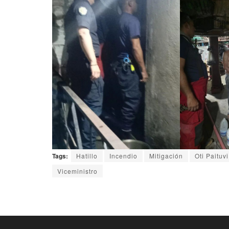
Tags:
Hatillo
Incendio
Mitigación
Oti Paituvi
Viceministro