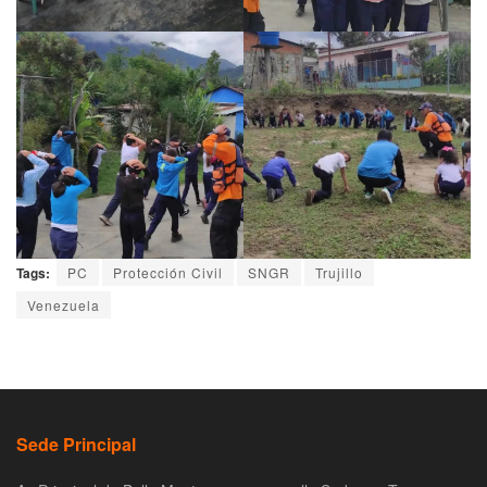
Tags:
PC
Protección Civil
SNGR
Trujillo
Venezuela
Sede Principal