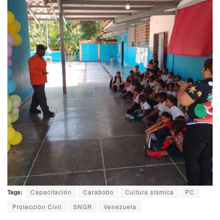
Tags:
Capacitación
Carabobo
Cultura sísmica
PC
Protección Civil
SNGR
Venezuela