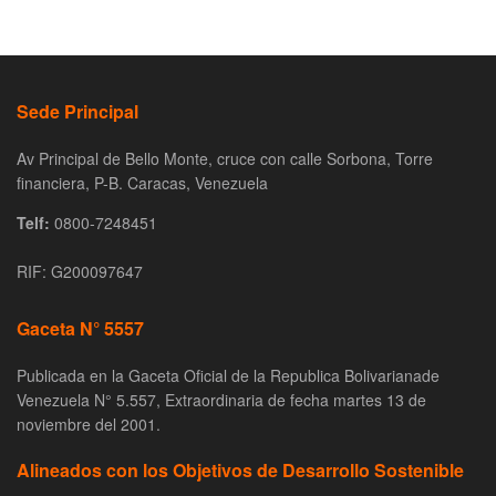
Sede Principal
Av Principal de Bello Monte, cruce con calle Sorbona, Torre
financiera, P-B. Caracas, Venezuela
Telf:
0800-7248451
RIF: G200097647
Gaceta N° 5557
Publicada en la Gaceta Oficial de la Republica Bolivarianade
Venezuela N° 5.557, Extraordinaria de fecha martes 13 de
noviembre del 2001.
Alineados con los Objetivos de Desarrollo Sostenible