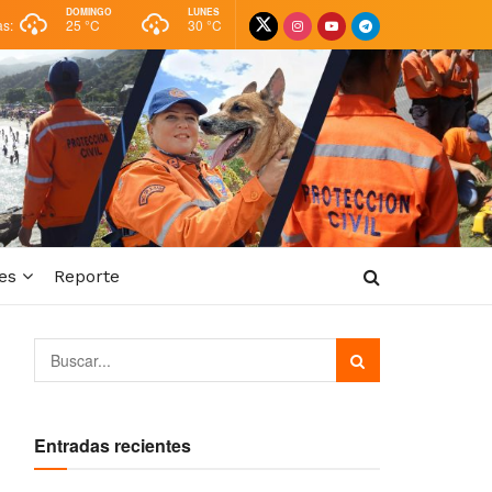
DOMINGO
LUNES
as:
25 °
C
30 °
C
es
Reporte
Entradas recientes