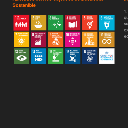
Sostenible
1.
qu
su
ex
ec