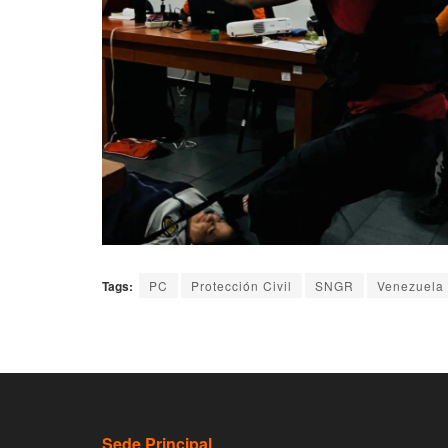
Tags:
PC
Protección Civil
SNGR
Venezuela
Sede Principal