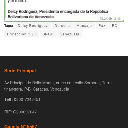
Tags:
Delcy Rodríguez
Derecho
Mensaje
Paz
PC
Protección Civil
SNGR
Venezuela
Sede Principal
Av Principal de Bello Monte, cruce con calle Sorbona, Torre
financiera, P-B. Caracas, Venezuela
Telf:
0800-7248451
RIF: G200097647
Gaceta N° 5557