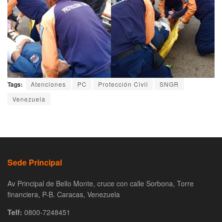
Tags:
Atenciones
PC
Protección Civil
SNGR
Venezuela
Sede Principal
Av Principal de Bello Monte, cruce con calle Sorbona, Torre
financiera, P-B. Caracas, Venezuela
Telf:
0800-7248451