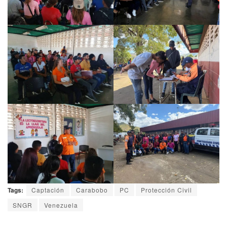
Tags:
Captación
Carabobo
PC
Protección Civil
SNGR
Venezuela