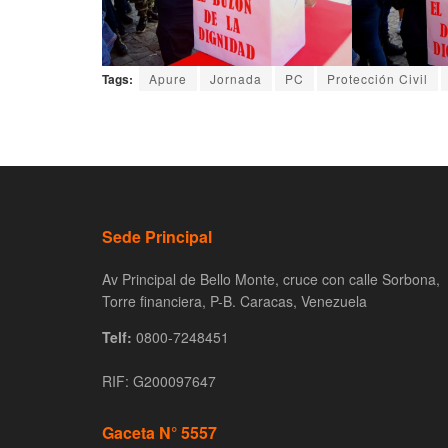
Tags:
Apure
Jornada
PC
Protección Civil
Sede Principal
Av Principal de Bello Monte, cruce con calle Sorbona,
Torre financiera, P-B. Caracas, Venezuela
Telf:
0800-7248451
RIF: G200097647
Gaceta N° 5557