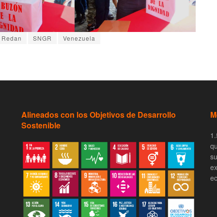
Redan
SNGR
Venezuela
Alineados con los Objetivos de Desarrollo
M
Sostenible
1.
qu
su
ex
ec