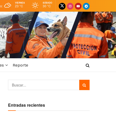
VIERNES
SÁBADO
as:
23 °
C
30 °
C
es
Reporte
Entradas recientes