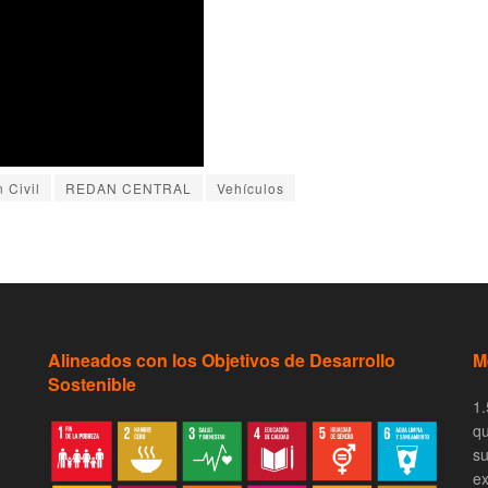
 Civil
REDAN CENTRAL
Vehículos
Alineados con los Objetivos de Desarrollo
M
Sostenible
1.
qu
su
ex