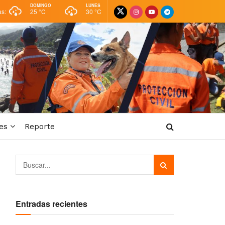
DOMINGO
LUNES
as:
25 °
C
30 °
C
es
Reporte
Entradas recientes