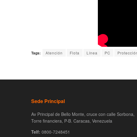
Tags:
Atención
Flota
Línea
PC
Protección
Sede Principal
Av Principal de Bello Monte, cruce con calle Sorbona,
Torre financiera, P-B. Caracas, Venezuela
Telf:
0800-7248451