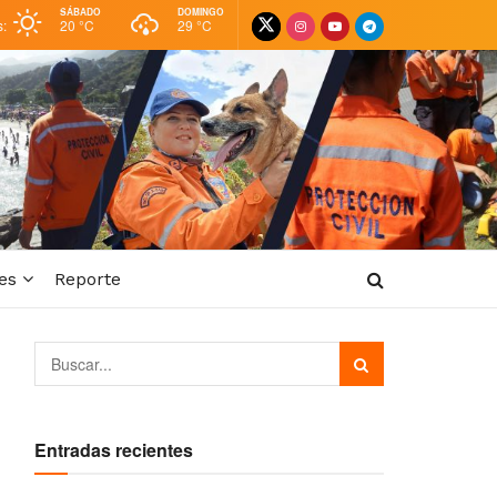
SÁBADO
DOMINGO
s:
20 °
C
29 °
C
es
Reporte
Entradas recientes