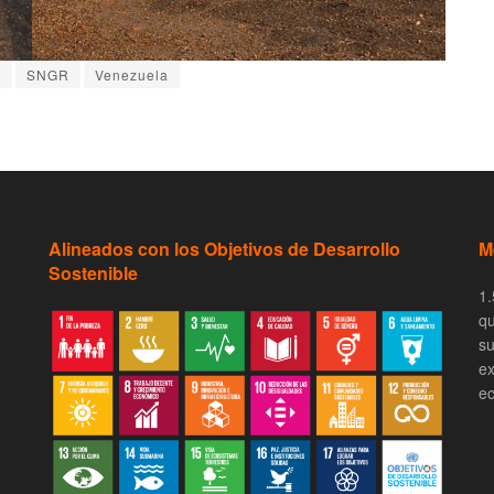
l
SNGR
Venezuela
Alineados con los Objetivos de Desarrollo
M
Sostenible
1.
qu
su
ex
ec