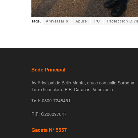
Tags:
Aniversario
Apure
PC
Protección Civi
Sede Principal
Av Principal de Bello Monte, cruce con calle Sorbona,
Torre financiera, P-B. Caracas, Venezuela
Telf:
0800-7248451
RIF: G200097647
Gaceta N° 5557