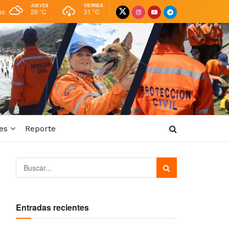
JUEVES
VIERNES
as:
26 °
C
31 °
C
es
Reporte
Entradas recientes