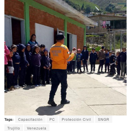
Tags:
Capacitación
PC
Protección Civil
SNGR
Trujillo
Venezuela