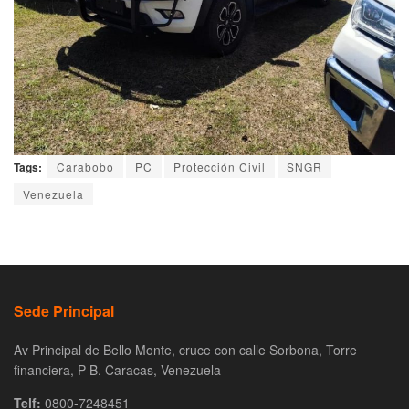
Tags:
Carabobo
PC
Protección Civil
SNGR
Venezuela
Sede Principal
Av Principal de Bello Monte, cruce con calle Sorbona, Torre
financiera, P-B. Caracas, Venezuela
Telf:
0800-7248451