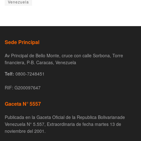
Venezuela
Sede Principal
Av Principal de Bello Monte, cruce con calle Sorbona, Torre
financiera, P-B. Caracas, Venezuela
Telf:
0800-7248451
RIF: G200097647
Gaceta N° 5557
Publicada en la Gaceta Oficial de la Republica Bolivarianade
Venezuela N° 5.557, Extraordinaria de fecha martes 13 de
noviembre del 2001.