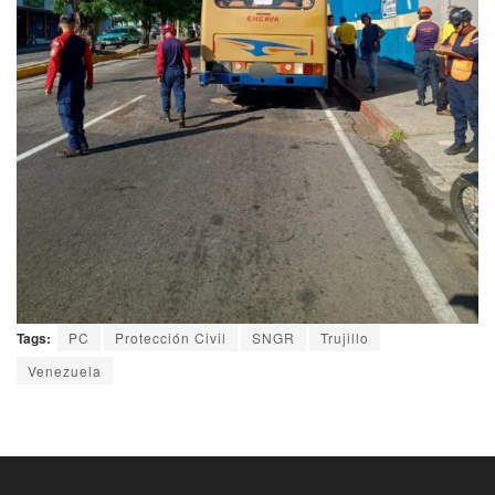
Tags:
PC
Protección Civil
SNGR
Trujillo
Venezuela