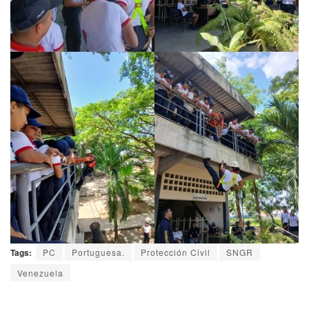
Tags:
PC
Portuguesa.
Protección Civil
SNGR
Venezuela