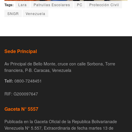
Tags:
Lara
Patrullas Escolares
PC
Protección Civil
SNGR
Venezuela
Sede Principal
Av Principal de Bello Monte, cruce con calle Sorbona, Torre
financiera, P-B. Caracas, Venezuela
Telf:
0800-7248451
RIF: G200097647
Gaceta N° 5557
Publicada en la Gaceta Oficial de la Republica Bolivarianade
Venezuela N° 5.557, Extraordinaria de fecha martes 13 de