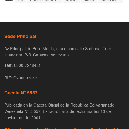
Sede Principal
Av Principal de Bello Monte, cruce con calle Sorbona, Torre
financiera, P-B. Caracas, Venezuela
Telf:
0800-7248451
RIF: G200097647
Gaceta N° 5557
Publicada en la Gaceta Oficial de la Republica Bolivarianade
Venezuela N° 5.557, Extraordinaria de fecha martes 13 de
noviembre del 2001.