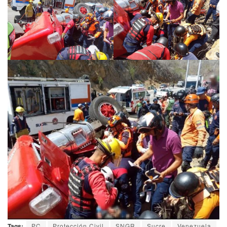
Tags:
PC
Protección Civil
SNGR
Sucre
Venezuela