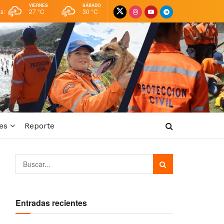
VIERNES
SÁBADO
as:
27 °
C
30 °
C
es
Reporte
Entradas recientes