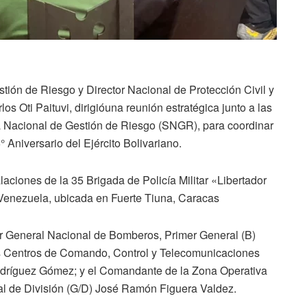
stión de Riesgo y Director Nacional de Protección Civil y
s Oti Paituvi, dirigióuna reunión estratégica junto a las
a Nacional de Gestión de Riesgo (SNGR), para coordinar
° Aniversario del Ejército Bolivariano.
alaciones de la 35 Brigada de Policía Militar «Libertador
 Venezuela, ubicada en Fuerte Tiuna, Caracas
tor General Nacional de Bomberos, Primer General (B)
os Centros de Comando, Control y Telecomunicaciones
odríguez Gómez; y el Comandante de la Zona Operativa
al de División (G/D) José Ramón Figuera Valdez.