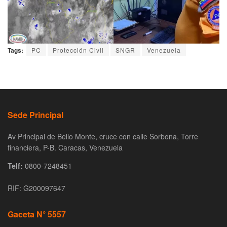
Tags:
PC
Protección Civil
SNGR
Venezuela
Sede Principal
Av Principal de Bello Monte, cruce con calle Sorbona, Torre
financiera, P-B. Caracas, Venezuela
Telf:
0800-7248451
RIF: G200097647
Gaceta N° 5557