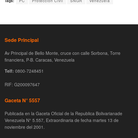
Tags:
PC
Protección Civil
SNGR
Venezuela
Sede Principal
Av Principal de Bello Monte, cruce con calle Sorbona, Torre
financiera, P-B. Caracas, Venezuela
Telf:
0800-7248451
RIF: G200097647
Gaceta N° 5557
Publicada en la Gaceta Oficial de la Republica Bolivarianade
Venezuela N° 5.557, Extraordinaria de fecha martes 13 de
noviembre del 2001.