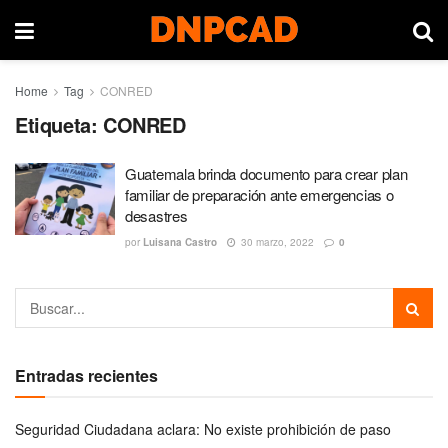
Home
Tag
CONRED
Etiqueta:
CONRED
Guatemala brinda documento para crear plan
familiar de preparación ante emergencias o
desastres
por
Luisana Castro
30 marzo, 2022
0
Entradas recientes
Seguridad Ciudadana aclara: No existe prohibición de paso