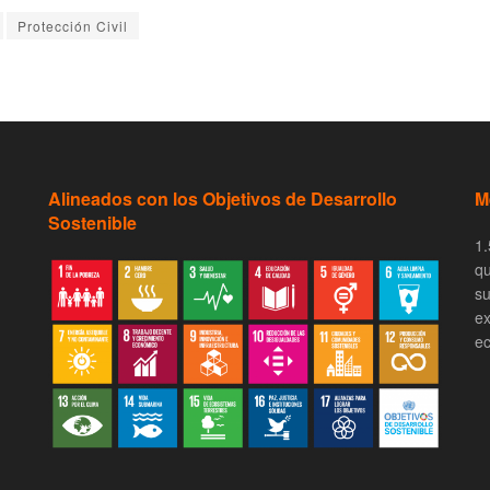
Protección Civil
Alineados con los Objetivos de Desarrollo
M
Sostenible
1.
qu
su
ex
ec