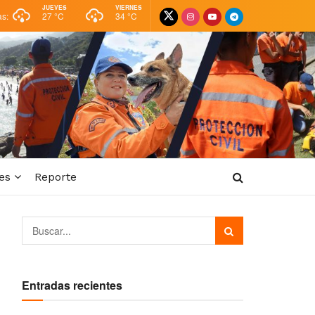
JUEVES
VIERNES
as:
27 °
C
34 °
C
es
Reporte
Entradas recientes