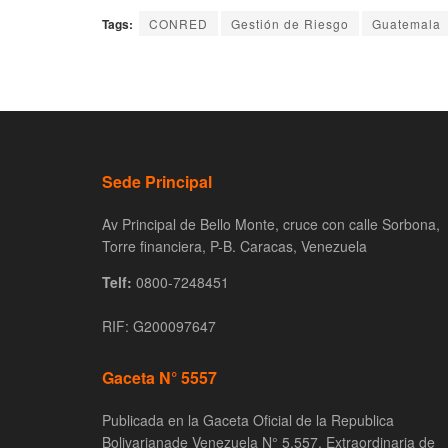
Tags:
CONRED
Gestión de Riesgo
Guatemala
Sede Principal
Av Principal de Bello Monte, cruce con calle Sorbona,
Torre financiera, P-B. Caracas, Venezuela
Telf:
0800-7248451
RIF: G200097647
Gaceta N° 5557
Publicada en la Gaceta Oficial de la Republica
Bolivarianade Venezuela N° 5.557, Extraordinaria de