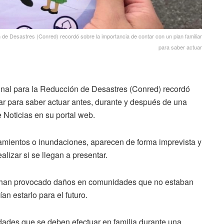
 de Desastres (Conred) recordó sobre la importancia de contar con un plan familiar
para saber actuar
onal para la Reducción de Desastres (Conred) recordó
iar para saber actuar antes, durante y después de una
Noticias en su portal web.
amientos o inundaciones, aparecen de forma imprevista y
alizar si se llegan a presentar.
ue han provocado daños en comunidades que no estaban
n estarlo para el futuro.
idades que se deben efectuar en familia durante una