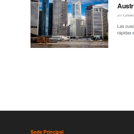
Austr
por
Luisan
Las cuad
rápidas 
Sede Principal