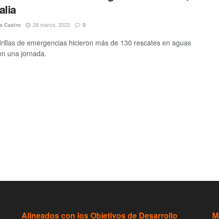
alia
28 marzo, 2022
a Castro
0
rillas de emergencias hicieron más de 130 rescates en aguas
en una jornada.
Alineados con los Objetivos de Desarrollo
M