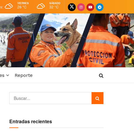
VIERNES
SÁBADO
as:
26 °
C
32 °
C
es
Reporte
Entradas recientes