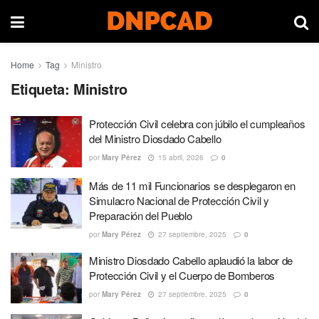
Home
Tag
Ministro
Etiqueta:
Ministro
Protección Civil celebra con júbilo el cumpleaños
del Ministro Diosdado Cabello
por
Mary Pérez
15 abril, 2026
0
Más de 11 mil Funcionarios se desplegaron en
Simulacro Nacional de Protección Civil y
Preparación del Pueblo
por
Mary Pérez
27 septiembre, 2025
0
Ministro Diosdado Cabello aplaudió la labor de
Protección Civil y el Cuerpo de Bomberos
por
Mary Pérez
27 septiembre, 2025
0