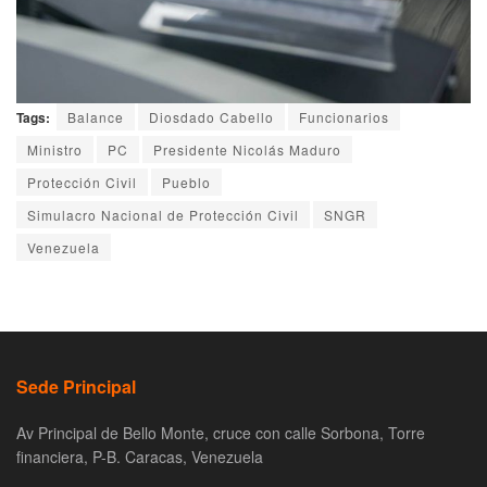
Tags:
Balance
Diosdado Cabello
Funcionarios
Ministro
PC
Presidente Nicolás Maduro
Protección Civil
Pueblo
Simulacro Nacional de Protección Civil
SNGR
Venezuela
Sede Principal
Av Principal de Bello Monte, cruce con calle Sorbona, Torre
financiera, P-B. Caracas, Venezuela