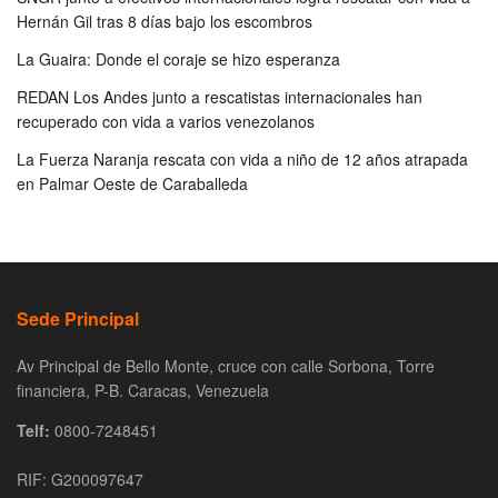
Hernán Gil tras 8 días bajo los escombros
La Guaira: Donde el coraje se hizo esperanza
REDAN Los Andes junto a rescatistas internacionales han
recuperado con vida a varios venezolanos
La Fuerza Naranja rescata con vida a niño de 12 años atrapada
en Palmar Oeste de Caraballeda
Sede Principal
Av Principal de Bello Monte, cruce con calle Sorbona, Torre
financiera, P-B. Caracas, Venezuela
Telf:
0800-7248451
RIF: G200097647