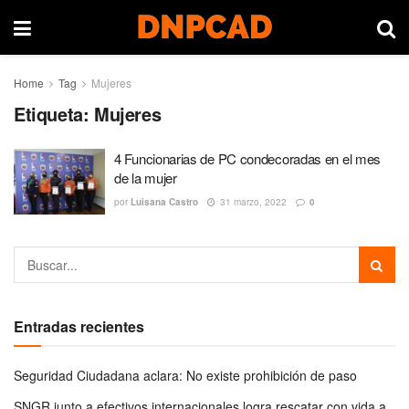
Home
Tag
Mujeres
Etiqueta:
Mujeres
4 Funcionarias de PC condecoradas en el mes
de la mujer
por
Luisana Castro
31 marzo, 2022
0
Entradas recientes
Seguridad Ciudadana aclara: No existe prohibición de paso
SNGR junto a efectivos internacionales logra rescatar con vida a