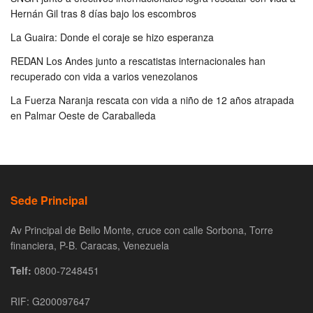
Hernán Gil tras 8 días bajo los escombros
La Guaira: Donde el coraje se hizo esperanza
REDAN Los Andes junto a rescatistas internacionales han
recuperado con vida a varios venezolanos
La Fuerza Naranja rescata con vida a niño de 12 años atrapada
en Palmar Oeste de Caraballeda
Sede Principal
Av Principal de Bello Monte, cruce con calle Sorbona, Torre
financiera, P-B. Caracas, Venezuela
Telf:
0800-7248451
RIF: G200097647