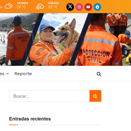
VIERNES
SÁBADO
as:
26 °
C
29 °
C
es
Reporte
Entradas recientes