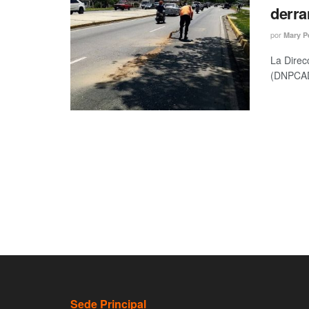
derra
por
Mary P
La Direc
(DNPCAD)
Sede Principal