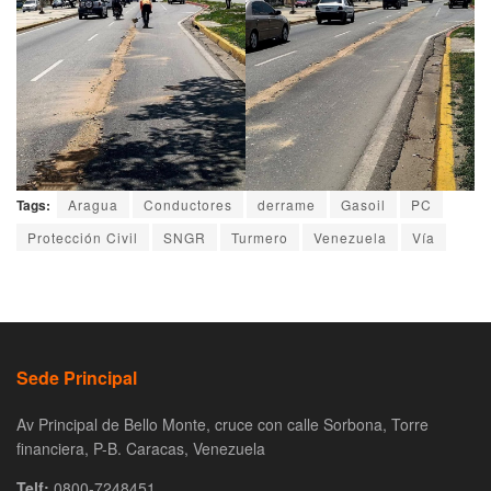
Tags:
Aragua
Conductores
derrame
Gasoil
PC
Protección Civil
SNGR
Turmero
Venezuela
Vía
Sede Principal
Av Principal de Bello Monte, cruce con calle Sorbona, Torre
financiera, P-B. Caracas, Venezuela
Telf:
0800-7248451