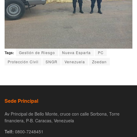
Tags:
Gestión de Riesgo
Nueva Esparta
PC
Protección Civil
SNGR
Venezuela
Zoedan
Sede Principal
Av Principal de Bello Monte, cruce con calle Sorbona, Torre
financiera, P-B. Caracas, Venezuela
Telf:
0800-7248451